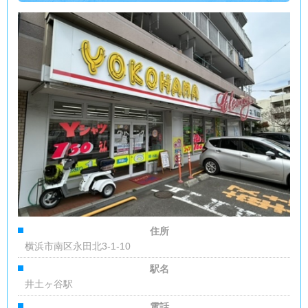
住所
横浜市南区永田北3-1-10
駅名
井土ヶ谷駅
電話